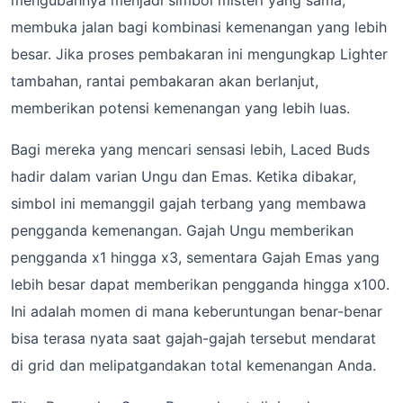
mengubahnya menjadi simbol misteri yang sama,
membuka jalan bagi kombinasi kemenangan yang lebih
besar. Jika proses pembakaran ini mengungkap Lighter
tambahan, rantai pembakaran akan berlanjut,
memberikan potensi kemenangan yang lebih luas.
Bagi mereka yang mencari sensasi lebih, Laced Buds
hadir dalam varian Ungu dan Emas. Ketika dibakar,
simbol ini memanggil gajah terbang yang membawa
pengganda kemenangan. Gajah Ungu memberikan
pengganda x1 hingga x3, sementara Gajah Emas yang
lebih besar dapat memberikan pengganda hingga x100.
Ini adalah momen di mana keberuntungan benar-benar
bisa terasa nyata saat gajah-gajah tersebut mendarat
di grid dan melipatgandakan total kemenangan Anda.