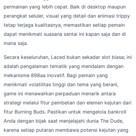
permainan yang lebih cepat. Baik di desktop maupun
perangkat seluler, visual yang detail dan animasi trippy
tetap terjaga kualitasnya, memastikan setiap pemain
dapat menikmati suasana santai ini kapan saja dan di
mana saja.
Secara keseluruhan, Laced bukan sekadar slot biasa; ini
adalah pengalaman tematik yang mendalam dengan
mekanisme 898aa inovatif. Bagi pemain yang
menikmati volatilitas tinggi dan tema yang berani,
game ini menawarkan perpaduan menarik antara
strategi melalui fitur pembelian dan elemen kejutan dari
fitur Burning Buds. Pastikan untuk mengelola bankroll
Anda dengan bijak saat menjelajahi dunia The Dude,
karena setiap putaran membawa potensi kejutan yang