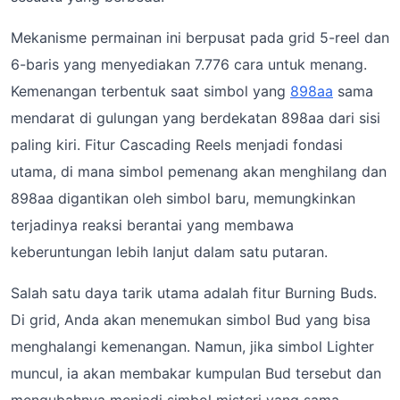
Mekanisme permainan ini berpusat pada grid 5-reel dan
6-baris yang menyediakan 7.776 cara untuk menang.
Kemenangan terbentuk saat simbol yang
898aa
sama
mendarat di gulungan yang berdekatan 898aa dari sisi
paling kiri. Fitur Cascading Reels menjadi fondasi
utama, di mana simbol pemenang akan menghilang dan
898aa digantikan oleh simbol baru, memungkinkan
terjadinya reaksi berantai yang membawa
keberuntungan lebih lanjut dalam satu putaran.
Salah satu daya tarik utama adalah fitur Burning Buds.
Di grid, Anda akan menemukan simbol Bud yang bisa
menghalangi kemenangan. Namun, jika simbol Lighter
muncul, ia akan membakar kumpulan Bud tersebut dan