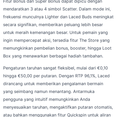
Fitur Bonus dan Super Bonus dapat dipicu dengan
mendaratkan 3 atau 4 simbol Scatter. Dalam mode ini,
frekuensi munculnya Lighter dan Laced Buds meningkat
secara signifikan, memberikan peluang lebih besar
untuk meraih kemenangan besar. Untuk pemain yang
ingin mempercepat aksi, tersedia fitur The Store yang
memungkinkan pembelian bonus, booster, hingga Loot
Box yang menawarkan berbagai hadiah tambahan.
Pengaturan taruhan sangat fleksibel, mulai dari €0,10
hingga €50,00 per putaran. Dengan RTP 96,1%, Laced
dirancang untuk memberikan pengalaman bermain
yang seimbang namun menantang. Antarmuka
pengguna yang intuitif memungkinkan Anda
menyesuaikan taruhan, mengaktifkan putaran otomatis,
atau bahkan menggunakan fitur Quickspin untuk aliran