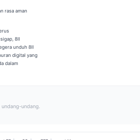
an rasa aman
erus
igap, 8II
egera unduh 8II
uran digital yang
da dalam
i undang-undang.