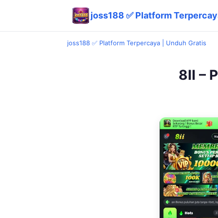
joss188 ✅ Platform Terpercay
joss188 ✅ Platform Terpercaya | Unduh Gratis
8II – 