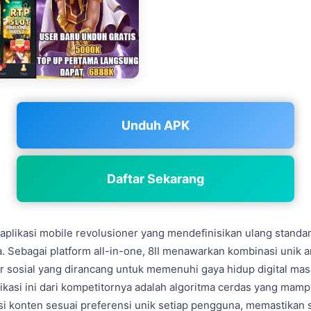
Unduh APK
Daftar Sekarang
i aplikasi mobile revolusioner yang mendefinisikan ulang standa
Sebagai platform all-in-one, 8II menawarkan kombinasi unik a
tur sosial yang dirancang untuk memenuhi gaya hidup digital mas
asi ini dari kompetitornya adalah algoritma cerdas yang mam
 konten sesuai preferensi unik setiap pengguna, memastikan s